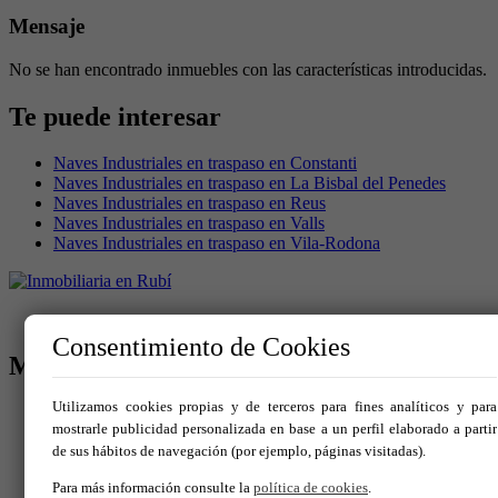
Mensaje
No se han encontrado inmuebles con las características introducidas.
Te puede interesar
Naves Industriales en traspaso en Constanti
Naves Industriales en traspaso en La Bisbal del Penedes
Naves Industriales en traspaso en Reus
Naves Industriales en traspaso en Valls
Naves Industriales en traspaso en Vila-Rodona
Consentimiento de Cookies
MENÚ
Utilizamos cookies propias y de terceros para fines analíticos y para
Inicio
mostrarle publicidad personalizada en base a un perfil elaborado a partir
Comprar
de sus hábitos de navegación (por ejemplo, páginas visitadas).
Alquilar
Vende tu inmueble
Para más información consulte la
política de cookies
.
Servicios