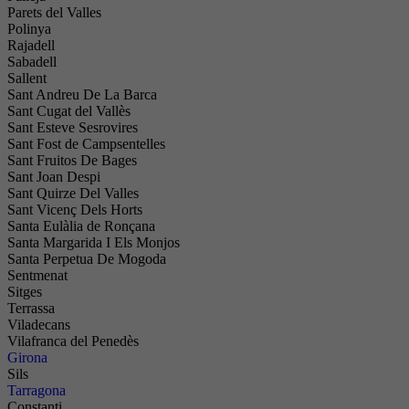
Parets del Valles
Polinya
Rajadell
Sabadell
Sallent
Sant Andreu De La Barca
Sant Cugat del Vallès
Sant Esteve Sesrovires
Sant Fost de Campsentelles
Sant Fruitos De Bages
Sant Joan Despi
Sant Quirze Del Valles
Sant Vicenç Dels Horts
Santa Eulàlia de Ronçana
Santa Margarida I Els Monjos
Santa Perpetua De Mogoda
Sentmenat
Sitges
Terrassa
Viladecans
Vilafranca del Penedès
Girona
Sils
Tarragona
Constanti