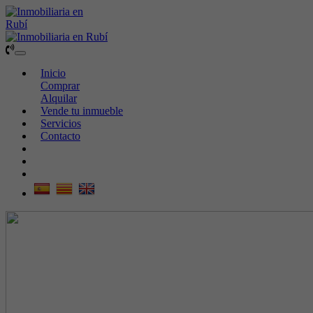
Toggle
navigation
Inicio
Comprar
Alquilar
Vende tu inmueble
Servicios
Contacto
687 564 781