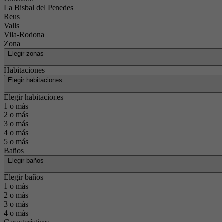
La Bisbal del Penedes
Reus
Valls
Vila-Rodona
Zona
Elegir zonas
Habitaciones
Elegir habitaciones
Elegir habitaciones
1 o más
2 o más
3 o más
4 o más
5 o más
Baños
Elegir baños
Elegir baños
1 o más
2 o más
3 o más
4 o más
Características