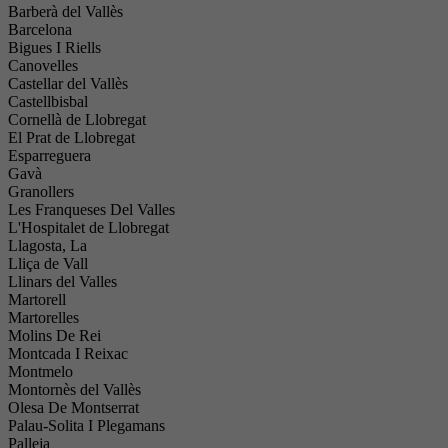
Barberà del Vallès
Barcelona
Bigues I Riells
Canovelles
Castellar del Vallès
Castellbisbal
Cornellà de Llobregat
El Prat de Llobregat
Esparreguera
Gavà
Granollers
Les Franqueses Del Valles
L'Hospitalet de Llobregat
Llagosta, La
Lliça de Vall
Llinars del Valles
Martorell
Martorelles
Molins De Rei
Montcada I Reixac
Montmelo
Montornès del Vallès
Olesa De Montserrat
Palau-Solita I Plegamans
Palleja